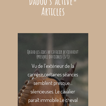
Dadou s’active-
Articles
Quand les aides du cavalier deviennent
(presque) invisibles (3/3)
Vu de l’extérieur de la
carrière,certaines séances
semblent presque…
silencieuses. Le cavalier
paraît immobile.Le cheval