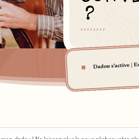
?
Eq
^
|
Dadou s'active