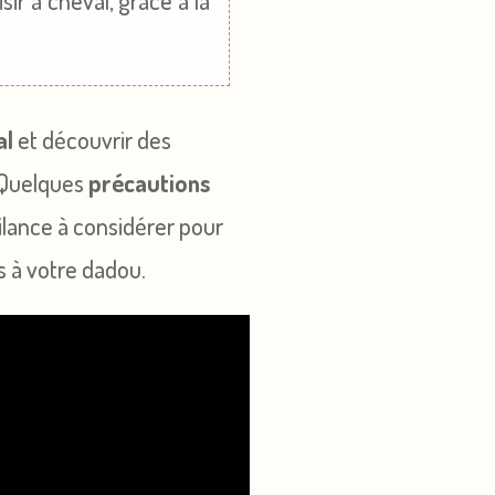
ir à cheval, grâce à la
al
et découvrir des
. Quelques
précautions
ilance à considérer pour
 à votre dadou.