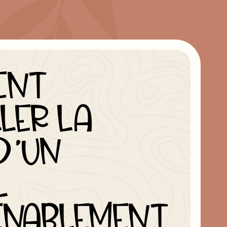
ENT
LER LA
D’UN
L
NABLEMENT