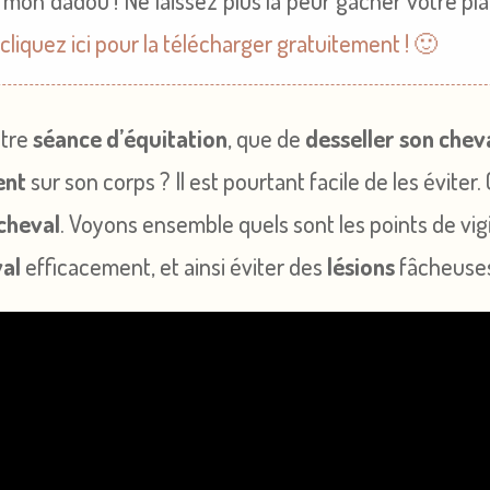
on dadou ! Ne laissez plus la peur gâcher votre plais
:
cliquez ici pour la télécharger gratuitement ! 🙂
otre
séance d’équitation
, que de
desseller son chev
ent
sur son corps ? Il est pourtant facile de les éviter
 cheval
. Voyons ensemble quels sont les points de vig
val
efficacement, et ainsi éviter des
lésions
fâcheuses