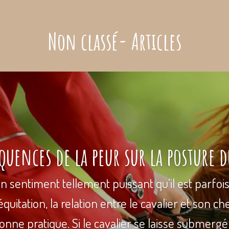
Non classé- Articles
quences de la peur sur la posture d
n sentiment tellement puissant qu’il est parfois d
uitation, la relation entre le cavalier et son ch
nne pratique. Si le cavalier se laisse submergé