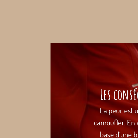
Les consé
La peur est u
camoufler. En éq
base d’une bo