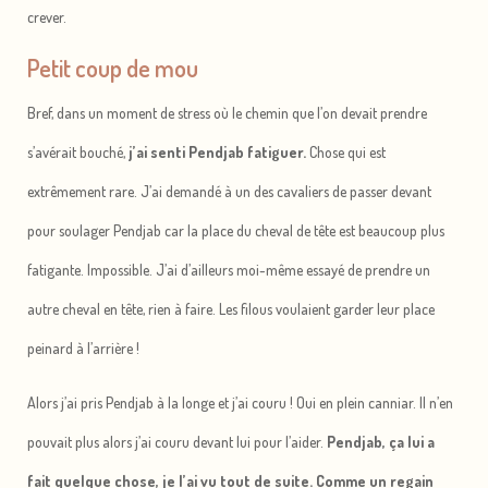
crever.
Petit coup de mou
Bref, dans un moment de stress où le chemin que l’on devait prendre
s’avérait bouché,
j’ai senti Pendjab fatiguer.
Chose qui est
extrêmement rare. J’ai demandé à un des cavaliers de passer devant
pour soulager Pendjab car la place du cheval de tête est beaucoup plus
fatigante. Impossible. J’ai d’ailleurs moi-même essayé de prendre un
autre cheval en tête, rien à faire. Les filous voulaient garder leur place
peinard à l’arrière !
Alors j’ai pris Pendjab à la longe et j’ai couru ! Oui en plein canniar. Il n’en
pouvait plus alors j’ai couru devant lui pour l’aider.
Pendjab, ça lui a
fait quelque chose, je l’ai vu tout de suite. Comme un regain