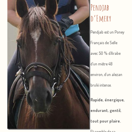
Pendjab
d’Emery
Pendjab est un Poney
Français de Selle
avec 50 % d’Arabe
d’un mètre 48
environ, d’un alezan
brulé intense.
Rapide, énergique,
endurant, gentil,
tout pour plaire.
Et comble de sa