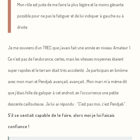
Mon rôle est juste de me faire la plus légère et la moins gênante
possible pour ne pas le fatiguer et de lui indiquer à gauche ou à
droite.
Je me souviens d’un TREC que j’avais fait une année en niveau Amateur 1.
Ce n’est pas de l’endurance, certes, mais les vitesses moyennes étaient
super rapides et le terrain était très accidenté. Je participais en binôme
avec mon mari et Pendjab avançait, avançait…Mon mari m’a même dit
que j’étais folle de galoper à cet endroit, en l’occurrence une petite
descente caillouteuse. Je lui ai répondu : “C’est pas moi, c’est Pendjab”.
S’il se sentait capable de le faire, alors moi je lui faisais
confiance !