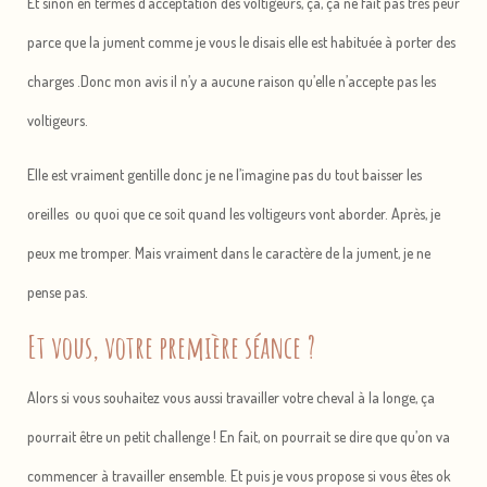
Et sinon en termes d’acceptation des voltigeurs, ça, ça ne fait pas très peur
parce que la jument comme je vous le disais elle est habituée à porter des
charges .Donc mon avis il n’y a aucune raison qu’elle n’accepte pas les
voltigeurs.
Elle est vraiment gentille donc je ne l’imagine pas du tout baisser les
oreilles ou quoi que ce soit quand les voltigeurs vont aborder. Après, je
peux me tromper. Mais vraiment dans le caractère de la jument, je ne
pense pas.
Et vous, votre première séance ?
Alors si vous souhaitez vous aussi travailler votre cheval à la longe, ça
pourrait être un petit challenge ! En fait, on pourrait se dire que qu’on va
commencer à travailler ensemble. Et puis je vous propose si vous êtes ok