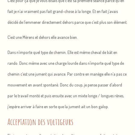
C’est pour ça que je vous disais que c’est sa première séance parce qu’en
fait je n’ai vraiment pas fait grand-chose à la longe. Et en fait j’avais
décidé de l’emmener directement dehors parce que c’est plus son élément.
C’est une Mérens et dehors elle avance bien.
Dans n’importe quel type de chemin. Elle est même cheval de bât en
rando. Donc même avec une charge lourde dans n’importe quel type de
chemin c’est une jument qui avance. Par contre en manège elle n’a pas ce
mouvement en avant spontané. Donc du coup, je pense passer d’abord
par le travail monté et puis ensuite avec un mixte longe / longues rênes,
j’espère arriver à faire en sorte que la jument ait un bon galop.
Acceptation des voltigeurs