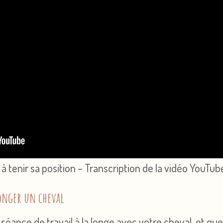
 à tenir sa position – Transcription de la vidéo YouTub
longer un cheval
éance de travail à la longe avec votre cheval, et que 