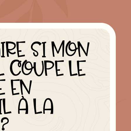
IRE SI MON
L COUPE LE
E EN
L À LA
 ?