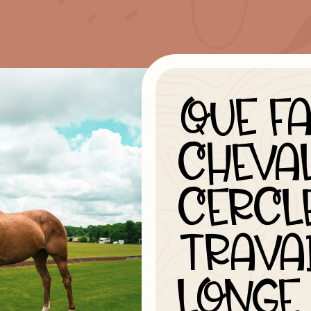
QUE FA
CHEVA
CERCL
TRAVAI
LONGE