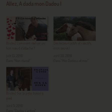
Allez, A dada mon Dadou !
[Vidéo] Comment réaliser un
Des lecteurs actifs et réactifs,
bon nœud d’attache ?
mon secret !
juin 13, 2018
avril 30, 2018
Dans "Non classé"
Dans "Mes Dadous et moi"
[Vidéo] Sur la piste, travail à
pied
avril 5, 2018
Dans "Dadou s'active"