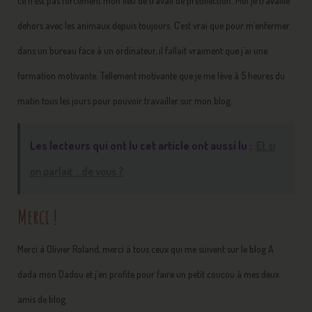
ce n’est pas forcément mon lieu de travail de prédilection. Moi je travaille
dehors avec les animaux depuis toujours. C’est vrai que pour m’enfermer
dans un bureau face à un ordinateur, il fallait vraiment que j’ai une
formation motivante. Tellement motivante que je me lève à 5 heures du
matin tous les jours pour pouvoir travailler sur mon blog.
Les lecteurs qui ont lu cet article ont aussi lu :
Et si
on parlait ...de vous ?
Merci !
Merci à Olivier Roland, merci à tous ceux qui me suivent sur le blog A
dada mon Dadou et j’en profite pour faire un petit coucou à mes deux
amis de blog.