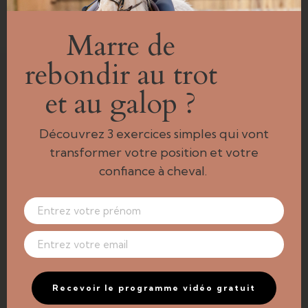
Marre de
rebondir au trot
et au galop ?
Découvrez 3 exercices simples qui vont
transformer votre position et votre
confiance à cheval.
7 idées d’exercices pour MUSCLER
son cheval facilement
Recevoir le programme vidéo gratuit
Dadou s'active
,
Equitation
,
populaires