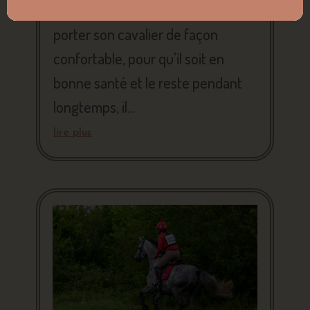
Pour que notre cheval puisse
porter son cavalier de façon
confortable, pour qu’il soit en
bonne santé et le reste pendant
longtemps, il...
lire plus