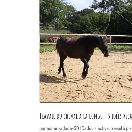
Travail du cheval à la longe : 5 idées reç
par
admin-adada-50
|
Dadou s'active
,
travail à pi