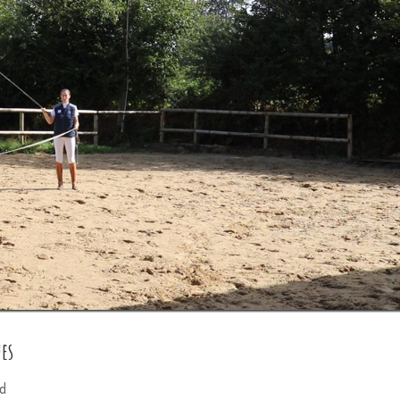
ues
ed