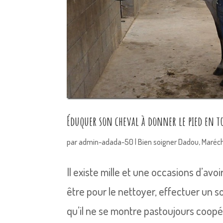
Éduquer son cheval à donner le pied en to
par
admin-adada-50
|
Bien soigner Dadou
,
Maréch
Il existe mille et une occasions d’avo
être pour le nettoyer, effectuer un s
qu’il ne se montre pastoujours coopéra