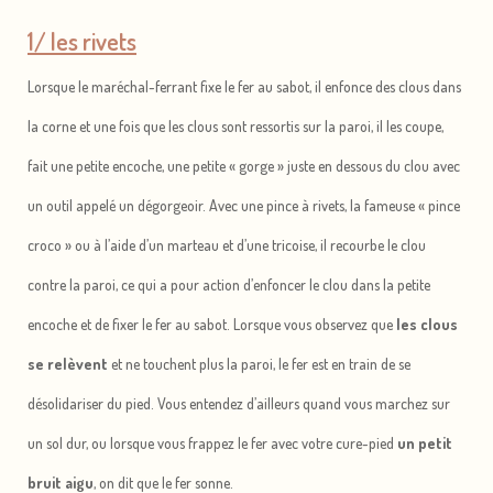
1/ les rivets
Lorsque le maréchal-ferrant fixe le fer au sabot, il enfonce des clous dans
la corne et une fois que les clous sont ressortis sur la paroi, il les coupe,
fait une petite encoche, une petite « gorge » juste en dessous du clou avec
un outil appelé un dégorgeoir. Avec une pince à rivets, la fameuse « pince
croco » ou à l’aide d’un marteau et d’une tricoise, il recourbe le clou
contre la paroi, ce qui a pour action d’enfoncer le clou dans la petite
encoche et de fixer le fer au sabot. Lorsque vous observez que
les clous
se relèvent
et ne touchent plus la paroi, le fer est en train de se
désolidariser du pied. Vous entendez d’ailleurs quand vous marchez sur
un sol dur, ou lorsque vous frappez le fer avec votre cure-pied
un petit
bruit aigu
, on dit que le fer sonne.