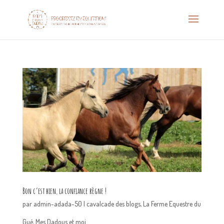
Bon c’est bien, la confiance règne !
par
admin-adada-50
|
cavalcade des blogs
,
La Ferme Equestre du
Gué
,
Mes Dadous et moi