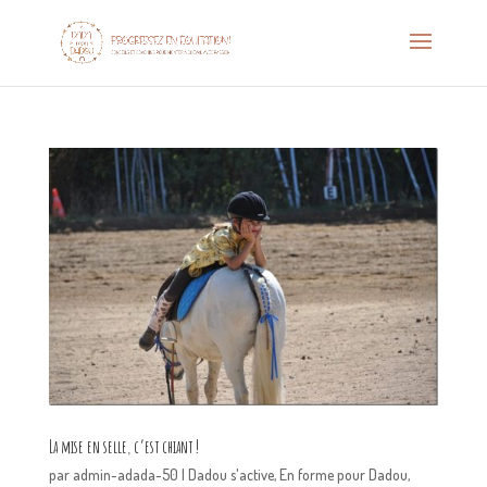
La mise en selle, c’est chiant !
par
admin-adada-50
|
Dadou s'active
,
En forme pour Dadou
,