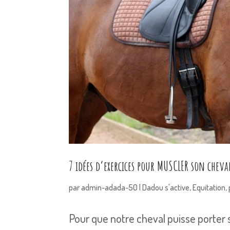
7 idées d’exercices pour MUSCLER son chev
par
admin-adada-50
|
Dadou s'active
,
Equitation
,
Pour que notre cheval puisse porter s