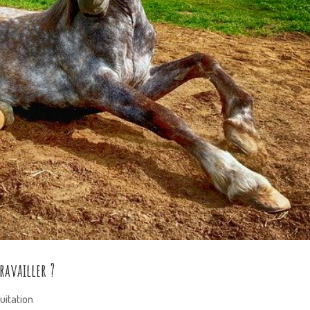
availler ?
uitation