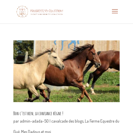
Bon c’est bien, la confiance règne !
par
admin-adada-50
|
cavalcade des blogs
,
La Ferme Equestre du
Gué
,
Mes Dadous et moi