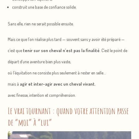
Découvrez 3 exercices simples qui vont
construit une base de confiance solide.
transformer votre position et votre
confiance à cheval.
Sans elle, rien ne serait possible ensuite.
Mais ce que l’on réalise plus tard — souvent sans y avoir été préparé —
Recevoir le programme vidéo gratuit
c’est que
tenir sur son cheval n’est pas la finalité
. C’est le point de
départ d’une aventure bien plus vaste,
où l’équitation ne consiste plus seulement à rester en selle…
mais à
agir et inter-agir avec un cheval vivant
,
avec finesse, intention et compréhension.
Le vrai tournant : quand votre attention passe
de “moi” à “lui”