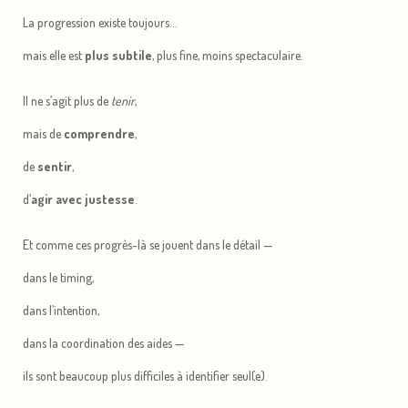
La progression existe toujours…
mais elle est
plus subtile
, plus fine, moins spectaculaire.
Il ne s’agit plus de
tenir
,
mais de
comprendre
,
de
sentir
,
d’
agir avec justesse
.
Et comme ces progrès-là se jouent dans le détail —
dans le timing,
dans l’intention,
dans la coordination des aides —
ils sont beaucoup plus difficiles à identifier seul(e).