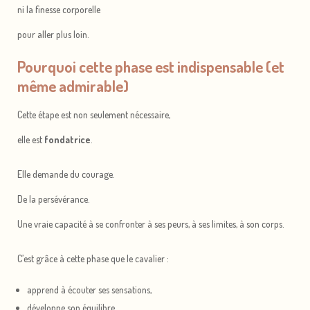
ni la finesse corporelle
pour aller plus loin.
Pourquoi cette phase est indispensable (et
même admirable)
Cette étape est non seulement nécessaire,
elle est
fondatrice
.
Elle demande du courage.
De la persévérance.
Une vraie capacité à se confronter à ses peurs, à ses limites, à son corps.
C’est grâce à cette phase que le cavalier :
Marre de
apprend à écouter ses sensations,
rebondir au trot
et au galop ?
développe son équilibre,